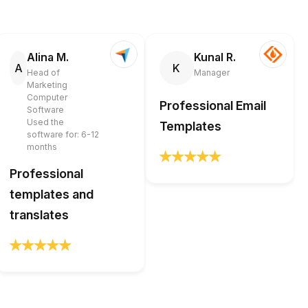
Alina M.
Kunal R.
A
K
Head of
Manager
Marketing
Computer
Professional Email
Software
Used the
Templates
software for: 6-12
months
Professional
templates and
translates