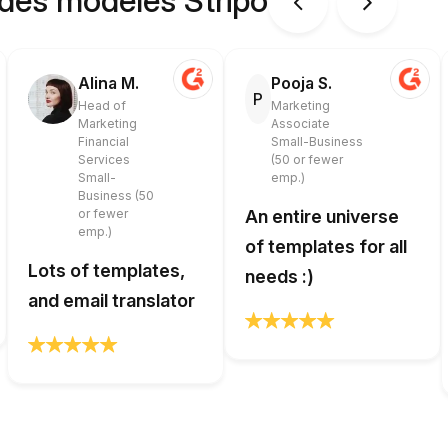
 des modèles Stripo
Alina M.
Pooja S.
P
Head of
Marketing
Marketing
Associate
Financial
Small-Business
Services
(50 or fewer
Small-
emp.)
Business (50
or fewer
An entire universe
emp.)
of templates for all
Lots of templates,
needs :)
and email translator