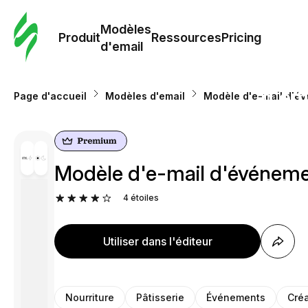
Modè
com
Modèles
Produit
Ressources
Pricing
d'email
Modè
d'em
Page d'accueil
Modèles d'email
Modèle d'e-mail d'év
Re
Modèle d'e-mail d'événemen
Prici
4
étoiles
Utiliser dans l'éditeur
Nourriture
Pâtisserie
Événements
Créa