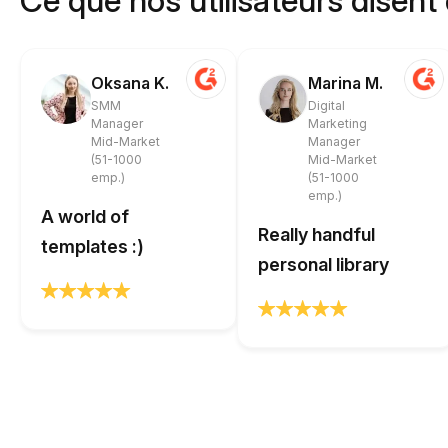
Ce que nos utilisateurs disent
Oksana K.
Marina M.
SMM
Digital
Manager
Marketing
Mid-Market
Manager
(51-1000
Mid-Market
emp.)
(51-1000
emp.)
A world of
Really handful
templates :)
personal library