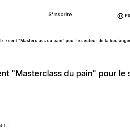
le de
mande
S'inscrire
Démo
F
les
ail
énement "Masterclass du pain" pour le secteur de la boulange
ssources
t "Masterclass du pain" pour le s
ng
tif