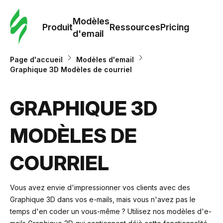
Modè
com
Modèles
Produit
Ressources
Pricing
d'email
Modè
Page d'accueil
Modèles d'email
d'em
Graphique 3D Modèles de courriel
Re
GRAPHIQUE 3D
MODÈLES DE
Prici
COURRIEL
Vous avez envie d'impressionner vos clients avec des
Graphique 3D dans vos e-mails, mais vous n'avez pas le
temps d'en coder un vous-même ? Utilisez nos modèles d'e-