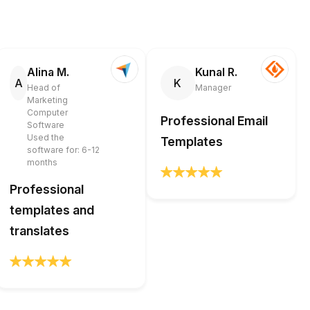
Alina M.
Kunal R.
A
K
Head of
Manager
Marketing
Computer
Professional Email
Software
Used the
Templates
software for: 6-12
months
Professional
templates and
translates