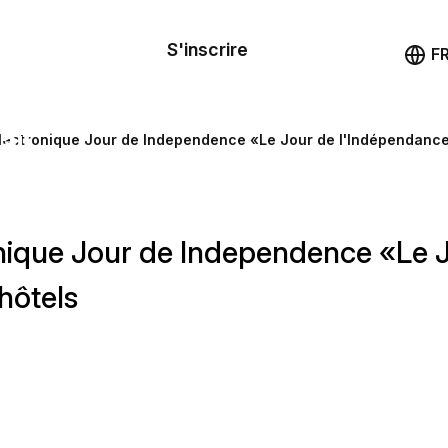
le de
mande
S'inscrire
Démo
F
les
ail
lectronique Jour de Independence «Le Jour de l'Indépendance
ssources
onique Jour de Independence «Le 
ng
hôtels