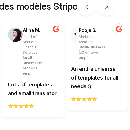
 des modèles Stripo
Alina M.
Pooja S.
P
Head of
Marketing
Marketing
Associate
Financial
Small-Business
Services
(50 or fewer
Small-
emp.)
Business (50
or fewer
An entire universe
emp.)
of templates for all
Lots of templates,
needs :)
and email translator