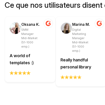
Ce que nos utilisateurs disent
Oksana K.
Marina M.
SMM
Digital
Manager
Marketing
Mid-Market
Manager
(51-1000
Mid-Market
emp.)
(51-1000
emp.)
A world of
Really handful
templates :)
personal library