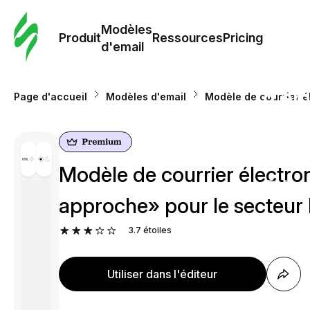
Modè
com
Modèles
Produit
Ressources
Pricing
d'email
Modè
d'em
Page d'accueil
Modèles d'email
Modèle de courrier é
Re
Modèle de courrier électr
Prici
approche» pour le secteur 
3.7
étoiles
Utiliser dans l'éditeur