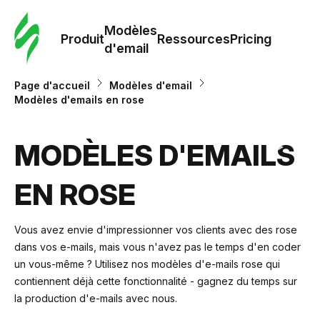
Modè
com
Modèles
Produit
Ressources
Pricing
d'email
Modè
Page d'accueil
Modèles d'email
d'em
Modèles d'emails en rose
Re
MODÈLES D'EMAILS
EN ROSE
Prici
Vous avez envie d'impressionner vos clients avec des rose
dans vos e-mails, mais vous n'avez pas le temps d'en coder
un vous-même ? Utilisez nos modèles d'e-mails rose qui
contiennent déjà cette fonctionnalité - gagnez du temps sur
la production d'e-mails avec nous.