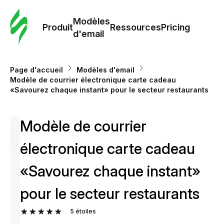
Modè
com
Modèles
Produit
Ressources
Pricing
d'email
Modè
d'em
Page d'accueil
Modèles d'email
Modèle de courrier électronique carte cadeau
«Savourez chaque instant» pour le secteur restaurants
Re
Modèle de courrier
Prici
électronique carte cadeau
«Savourez chaque instant»
pour le secteur restaurants
5
étoiles