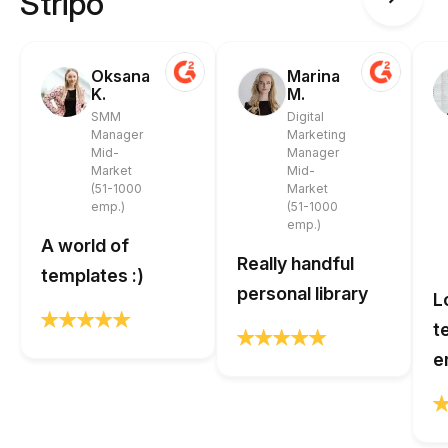
Stripo
Oksana
Marina
K.
M.
SMM
Digital
Manager
Marketing
Mid-
Manager
Market
Mid-
(51-1000
Market
emp.)
(51-1000
emp.)
A world of
Really handful
templates :)
personal library
L
t
e