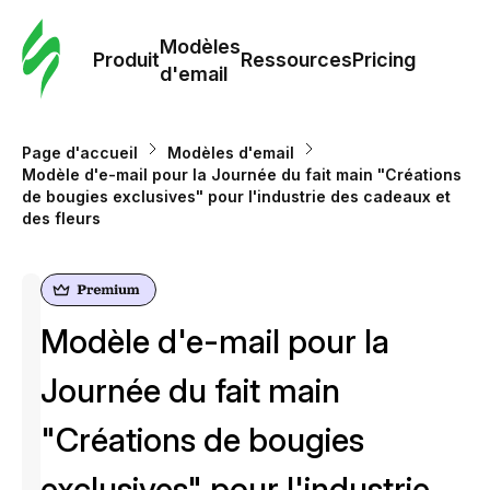
Modè
com
Modèles
Produit
Ressources
Pricing
d'email
Modè
d'em
Page d'accueil
Modèles d'email
Modèle d'e-mail pour la Journée du fait main "Créations
de bougies exclusives" pour l'industrie des cadeaux et
Re
des fleurs
Prici
Modèle d'e-mail pour la
Journée du fait main
"Créations de bougies
exclusives" pour l'industrie