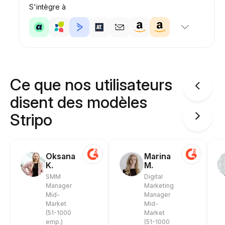
S'intègre à
Ce que nos utilisateurs
disent des modèles
Stripo
Oksana
Marina
K.
M.
SMM
Digital
Manager
Marketing
Mid-
Manager
Market
Mid-
(51-1000
Market
emp.)
(51-1000