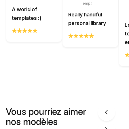
emp.)
A world of
Really handful
templates :)
personal library
L
t
e
Vous pourriez aimer
nos modèles