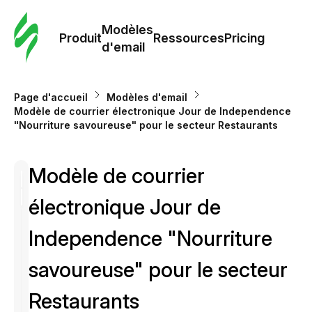
Modè
com
Modèles
Produit
Ressources
Pricing
d'email
Modè
d'em
Page d'accueil
Modèles d'email
Modèle de courrier électronique Jour de Independence
"Nourriture savoureuse" pour le secteur Restaurants
Re
Modèle de courrier
Prici
électronique Jour de
Independence "Nourriture
savoureuse" pour le secteur
Restaurants