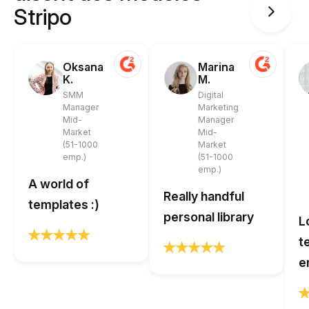
Stripo
Oksana
Marina
K.
M.
SMM
Digital
Manager
Marketing
Mid-
Manager
Market
Mid-
(51-1000
Market
emp.)
(51-1000
emp.)
A world of
Really handful
templates :)
personal library
L
t
e