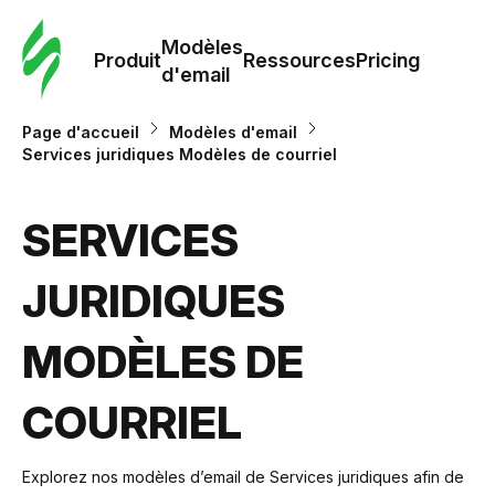
Modè
com
Modèles
Produit
Ressources
Pricing
d'email
Modè
Page d'accueil
Modèles d'email
d'em
Services juridiques Modèles de courriel
Re
SERVICES
JURIDIQUES
Prici
MODÈLES DE
COURRIEL
Explorez nos modèles d’email de Services juridiques afin de