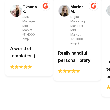
Oksana
Marina
K.
M.
SMM
Digital
Manager
Marketing
Mid-
Manager
Market
Mid-
(51-1000
Market
emp.)
(51-1000
emp.)
A world of
Really handful
templates :)
personal library
L
t
e