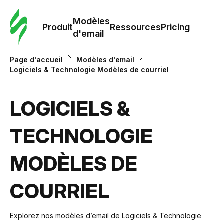
Modè
com
Modèles
Produit
Ressources
Pricing
d'email
Modè
Page d'accueil
Modèles d'email
d'em
Logiciels & Technologie Modèles de courriel
Re
LOGICIELS &
TECHNOLOGIE
Prici
MODÈLES DE
COURRIEL
Explorez nos modèles d’email de Logiciels & Technologie