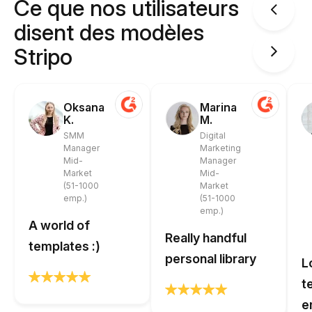
Ce que nos utilisateurs
disent des modèles
Stripo
Oksana
Marina
K.
M.
SMM
Digital
Manager
Marketing
Mid-
Manager
Market
Mid-
(51-1000
Market
emp.)
(51-1000
emp.)
A world of
Really handful
templates :)
personal library
L
t
e