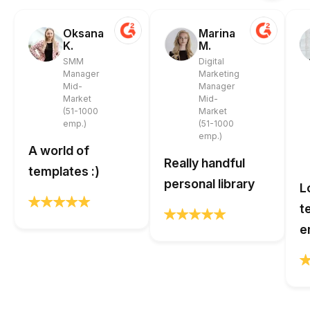
Oksana
Marina
K.
M.
SMM
Digital
Manager
Marketing
Mid-
Manager
Market
Mid-
(51-1000
Market
emp.)
(51-1000
emp.)
A world of
Really handful
templates :)
personal library
L
t
e