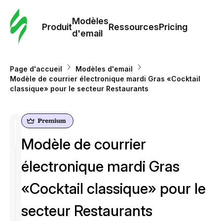
Modè
com
Modèles
Produit
Ressources
Pricing
d'email
Modè
d'em
Page d'accueil
Modèles d'email
Modèle de courrier électronique mardi Gras «Cocktail
classique» pour le secteur Restaurants
Re
Prici
Modèle de courrier
électronique mardi Gras
«Cocktail classique» pour le
secteur Restaurants