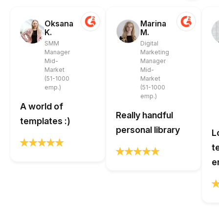
Oksana
Marina
K.
M.
SMM
Digital
Manager
Marketing
Mid-
Manager
Market
Mid-
(51-1000
Market
emp.)
(51-1000
emp.)
A world of
Really handful
templates :)
personal library
L
t
e