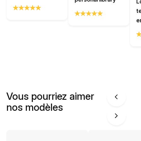
L
t
e
Vous pourriez aimer
nos modèles