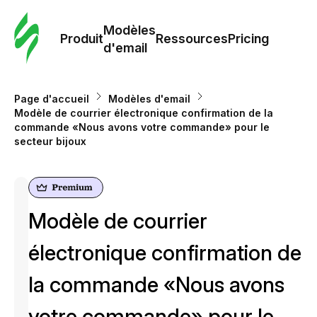
Modè
com
Modèles
Produit
Ressources
Pricing
d'email
Modè
d'em
Page d'accueil
Modèles d'email
Modèle de courrier électronique сonfirmation de la
commande «Nous avons votre commande» pour le
Re
secteur bijoux
Prici
Modèle de courrier
électronique сonfirmation de
la commande «Nous avons
votre commande» pour le