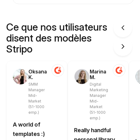
Ce que nos utilisateurs
disent des modèles
Stripo
Oksana
Marina
K.
M.
SMM
Digital
Manager
Marketing
Mid-
Manager
Market
Mid-
(51-1000
Market
emp.)
(51-1000
emp.)
A world of
Really handful
templates :)
personal library