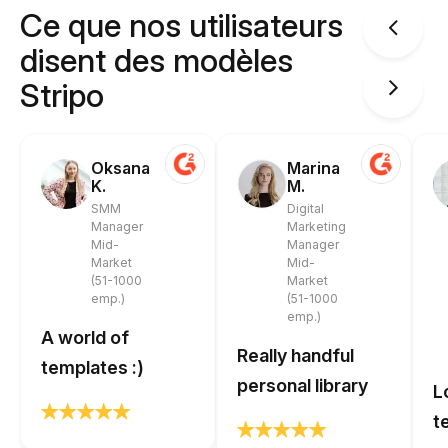
Ce que nos utilisateurs
disent des modèles
Stripo
Oksana
Marina
K.
M.
SMM
Digital
Manager
Marketing
Mid-
Manager
Market
Mid-
(51-1000
Market
emp.)
(51-1000
emp.)
A world of
Really handful
templates :)
personal library
L
t