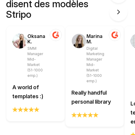
disent des modèles
Stripo
Oksana
Marina
K.
M.
SMM
Digital
Manager
Marketing
Mid-
Manager
Market
Mid-
(51-1000
Market
emp.)
(51-1000
emp.)
A world of
Really handful
templates :)
personal library
L
t
e