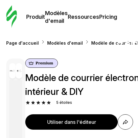
Modè
com
Modèles
Produit
Ressources
Pricing
d'email
Modè
d'em
Page d'accueil
Modèles d'email
Modèle de courrier él
Re
Modèle de courrier électron
Prici
intérieur & DIY
5
étoiles
Utiliser dans l'éditeur