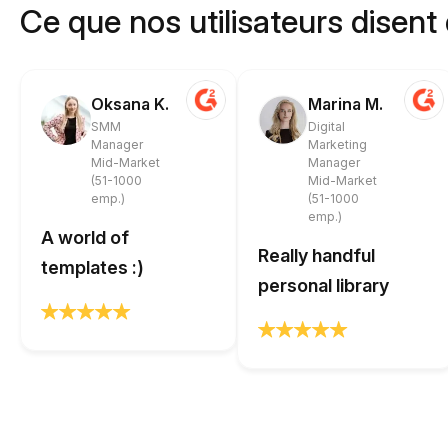
Ce que nos utilisateurs disent
Oksana K.
Marina M.
SMM
Digital
Manager
Marketing
Mid-Market
Manager
(51-1000
Mid-Market
emp.)
(51-1000
emp.)
A world of
Really handful
templates :)
personal library