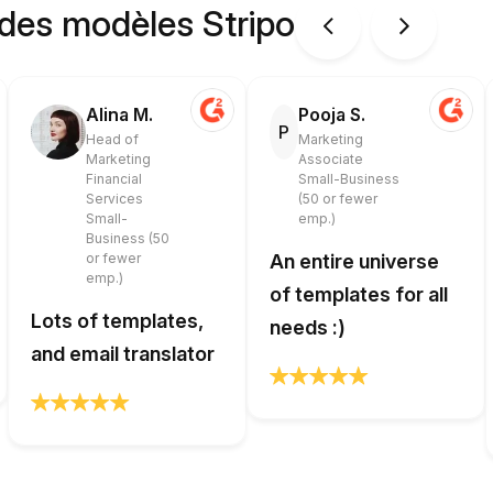
 des modèles Stripo
Alina M.
Pooja S.
P
Head of
Marketing
Marketing
Associate
Financial
Small-Business
Services
(50 or fewer
Small-
emp.)
Business (50
or fewer
An entire universe
emp.)
of templates for all
Lots of templates,
needs :)
and email translator