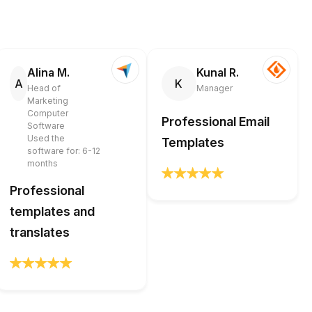
Alina M.
Kunal R.
A
K
Head of
Manager
Marketing
Computer
Professional Email
Software
Used the
Templates
software for: 6-12
months
Professional
templates and
translates