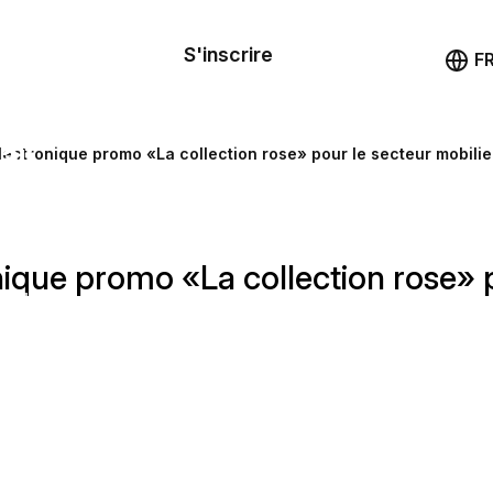
le de
mande
S'inscrire
Démo
F
les
ail
ectronique promo «La collection rose» pour le secteur mobilier
ssources
ique promo «La collection rose» p
ng