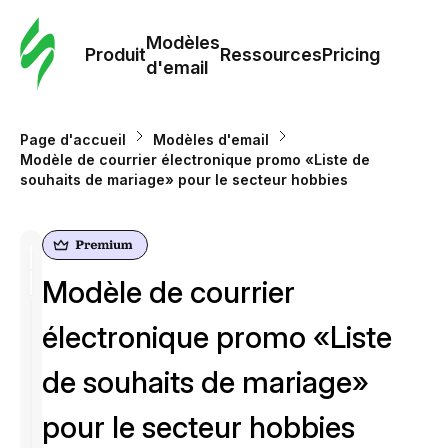
Modè
com
Modèles
Produit
Ressources
Pricing
d'email
Modè
d'em
Page d'accueil
Modèles d'email
Modèle de courrier électronique promo «Liste de
souhaits de mariage» pour le secteur hobbies
Re
Prici
Modèle de courrier
électronique promo «Liste
de souhaits de mariage»
pour le secteur hobbies