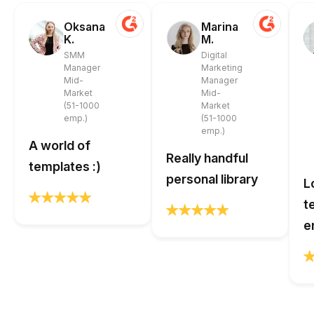
Oksana
Marina
K.
M.
SMM
Digital
Manager
Marketing
Mid-
Manager
Market
Mid-
(51-1000
Market
emp.)
(51-1000
emp.)
A world of
Really handful
templates :)
personal library
L
t
e