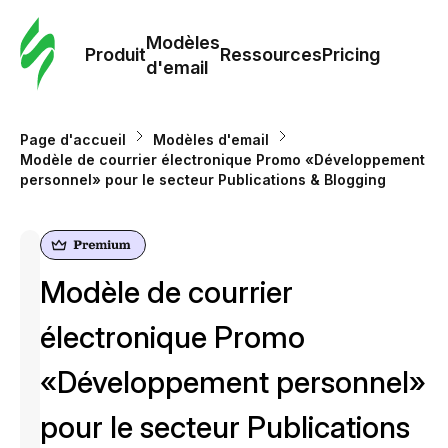
Modè
com
Modèles
Produit
Ressources
Pricing
d'email
Modè
d'em
Page d'accueil
Modèles d'email
Modèle de courrier électronique Promo «Développement
personnel» pour le secteur Publications & Blogging
Re
Prici
Modèle de courrier
électronique Promo
«Développement personnel»
pour le secteur Publications