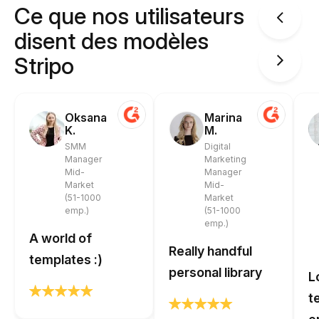
Ce que nos utilisateurs
disent des modèles
Stripo
Oksana
Marina
K.
M.
SMM
Digital
Manager
Marketing
Mid-
Manager
Market
Mid-
(51-1000
Market
emp.)
(51-1000
emp.)
A world of
Really handful
templates :)
personal library
L
t