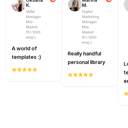
Oksana
Marina
K.
M.
SMM
Digital
Manager
Marketing
Mid-
Manager
Market
Mid-
(51-1000
Market
emp.)
(51-1000
emp.)
A world of
Really handful
templates :)
personal library
L
t
e