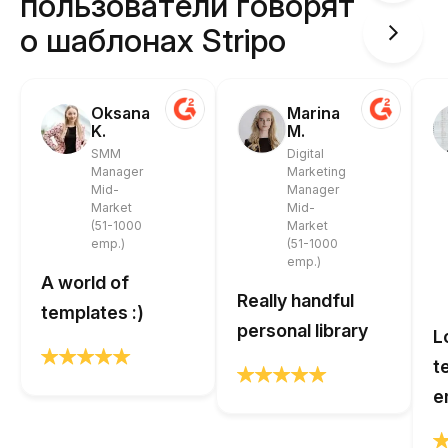
пользователи говорят
о шаблонах Stripo
Oksana
Marina
K.
M.
SMM
Digital
Manager
Marketing
Mid-
Manager
Market
Mid-
(51-1000
Market
emp.)
(51-1000
emp.)
A world of
Really handful
templates :)
personal library
L
t
e