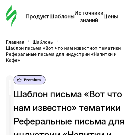
Зак
шаб
Источники
Продукт
Шаблоны
Цены
знаний
Ша
Главная
Шаблоны
Шаблон письма «Вот что нам известно» тематики
И
Реферальные письма для индустрии «Напитки и
з
Кофе»
Це
Шаблон письма «Вот что
нам известно» тематики
Реферальные письма для
индустрии «Напитки и