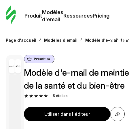
Modè
com
Modèles
Produit
Ressources
Pricing
d'email
Modè
d'em
Page d'accueil
Modèles d'email
Modèle d'e-mail de ma
Re
Modèle d'e-mail de maintien
Prici
de la santé et du bien-être
5
étoiles
Utiliser dans l'éditeur