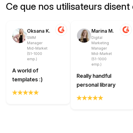
Ce que nos utilisateurs disent
Oksana K.
Marina M.
SMM
Digital
Manager
Marketing
Mid-Market
Manager
(51-1000
Mid-Market
emp.)
(51-1000
emp.)
A world of
Really handful
templates :)
personal library