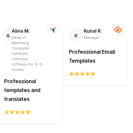
Alina M.
Kunal R.
A
K
Head of
Manager
Marketing
Computer
Professional Email
Software
Used the
Templates
software for: 6-12
months
Professional
templates and
translates