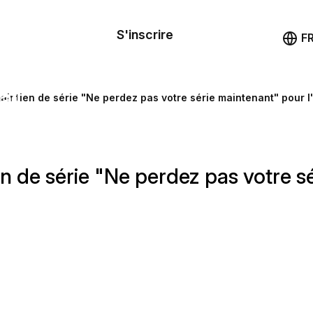
le de
mande
S'inscrire
Démo
F
les
ail
intien de série "Ne perdez pas votre série maintenant" pour l'i
ssources
 de série "Ne perdez pas votre sé
ng