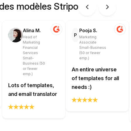
 des modèles Stripo
Alina M.
Pooja S.
P
Head of
Marketing
Marketing
Associate
Financial
Small-Business
Services
(50 or fewer
Small-
emp.)
Business (50
or fewer
An entire universe
emp.)
of templates for all
Lots of templates,
needs :)
and email translator