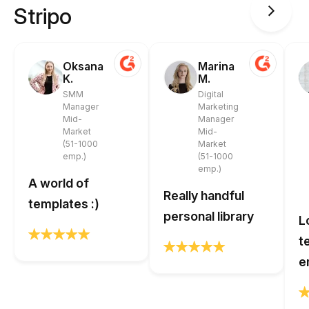
Stripo
Oksana
Marina
K.
M.
SMM
Digital
Manager
Marketing
Mid-
Manager
Market
Mid-
(51-1000
Market
emp.)
(51-1000
emp.)
A world of
Really handful
templates :)
personal library
L
t
e