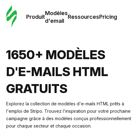
Modè
com
Modèles
Produit
Ressources
Pricing
d'email
Modè
d'em
1650+ MODÈLES
Re
D'E-MAILS HTML
Prici
GRATUITS
Explorez la collection de modèles d'e-mails HTML prêts à
l'emploi de Stripo. Trouvez l'inspiration pour votre prochaine
campagne grâce à des modèles conçus professionnellement
pour chaque secteur et chaque occasion.