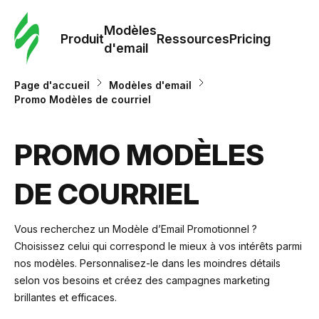
Modè
com
Modèles
Produit
Ressources
Pricing
d'email
Modè
Page d'accueil
Modèles d'email
d'em
Promo Modèles de courriel
Re
PROMO MODÈLES
DE COURRIEL
Prici
Vous recherchez un Modèle d’Email Promotionnel ?
Choisissez celui qui correspond le mieux à vos intérêts parmi
nos modèles. Personnalisez-le dans les moindres détails
selon vos besoins et créez des campagnes marketing
brillantes et efficaces.