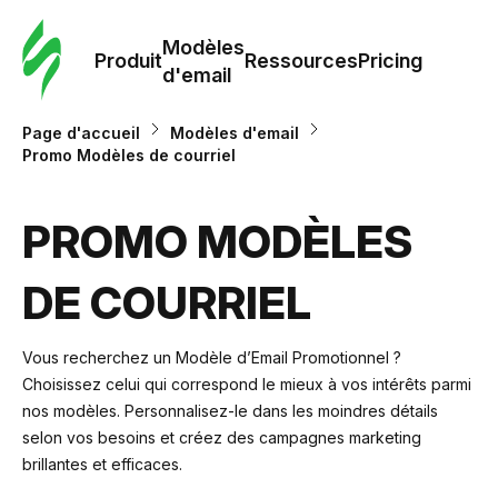
Modè
com
Modèles
Produit
Ressources
Pricing
d'email
Modè
Page d'accueil
Modèles d'email
d'em
Promo Modèles de courriel
Re
PROMO MODÈLES
DE COURRIEL
Prici
Vous recherchez un Modèle d’Email Promotionnel ?
Choisissez celui qui correspond le mieux à vos intérêts parmi
nos modèles. Personnalisez-le dans les moindres détails
selon vos besoins et créez des campagnes marketing
brillantes et efficaces.