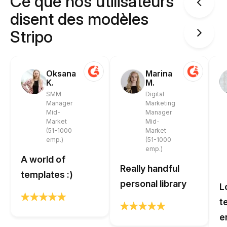
Ce que nos utilisateurs
disent des modèles
Stripo
Oksana
Marina
K.
M.
SMM
Digital
Manager
Marketing
Mid-
Manager
Market
Mid-
(51-1000
Market
emp.)
(51-1000
emp.)
A world of
Really handful
templates :)
personal library
L
t
e