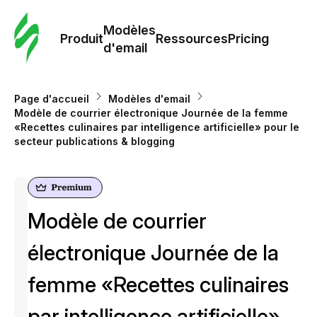
Modè
com
Modèles
Produit
Ressources
Pricing
d'email
Modè
d'em
Page d'accueil
Modèles d'email
Modèle de courrier électronique Journée de la femme
«Recettes culinaires par intelligence artificielle» pour le
Re
secteur publications & blogging
Prici
Modèle de courrier
électronique Journée de la
femme «Recettes culinaires
par intelligence artificielle»