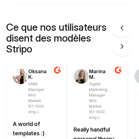
Ce que nos utilisateurs
disent des modèles
Stripo
Oksana
Marina
K.
M.
SMM
Digital
Manager
Marketing
Mid-
Manager
Market
Mid-
(51-1000
Market
emp.)
(51-1000
emp.)
A world of
Really handful
templates :)
personal library