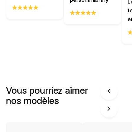
L
t
e
Vous pourriez aimer
nos modèles