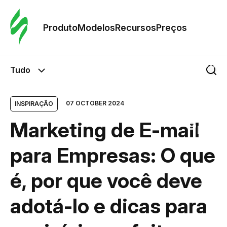
Pedid
Mode
Produto
Modelos
Recursos
Preços
Mode
Tudo
Re
07 OCTOBER 2024
INSPIRAÇÃO
Marketing de E-mail
Preç
para Empresas: O que
é, por que você deve
adotá-lo e dicas para