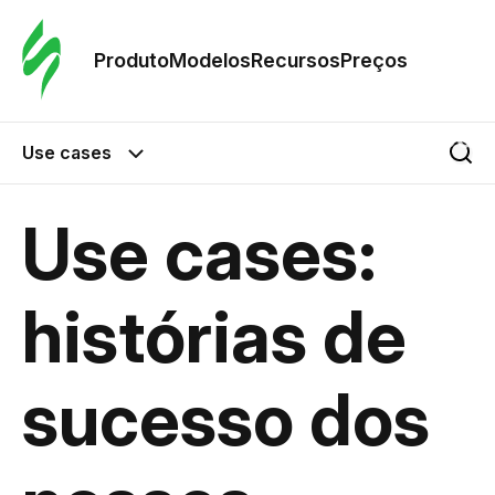
Pedid
Mode
Produto
Modelos
Recursos
Preços
Mode
Use cases
Re
Use cases:
Preç
histórias de
sucesso dos