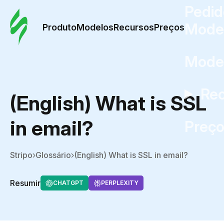
Pedid
Mode
Produto
Modelos
Recursos
Preços
Mode
Re
(English) What is SSL
in email?
Preç
Stripo
Glossário
(English) What is SSL in email?
Resumir
CHATGPT
PERPLEXITY