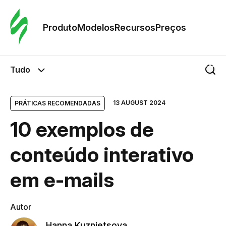
Pedid
Mode
Produto
Modelos
Recursos
Preços
Mode
Tudo
Re
13 AUGUST 2024
PRÁTICAS RECOMENDADAS
10 exemplos de
Preç
conteúdo interativo
em e-mails
Autor
Hanna Kuznietsova