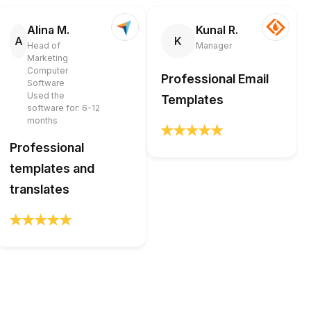
Alina M.
Kunal R.
A
K
Head of
Manager
Marketing
Computer
Professional Email
Software
Used the
Templates
software for: 6-12
months
Professional
templates and
translates