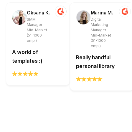
Oksana K.
Marina M.
SMM
Digital
Manager
Marketing
Mid-Market
Manager
(51-1000
Mid-Market
emp.)
(51-1000
emp.)
A world of
Really handful
templates :)
personal library