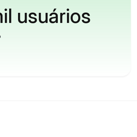
il usuários
o