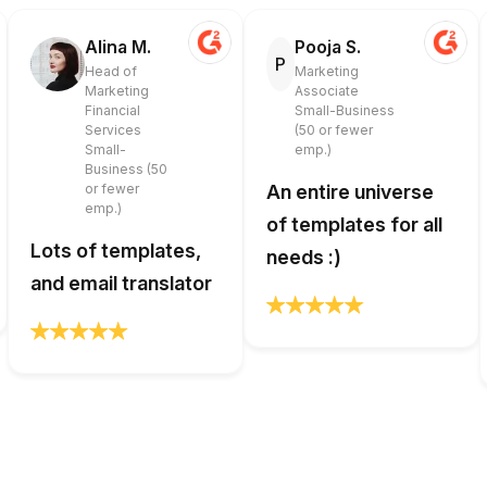
Alina M.
Pooja S.
P
Head of
Marketing
Marketing
Associate
Financial
Small-Business
Services
(50 or fewer
Small-
emp.)
Business (50
or fewer
An entire universe
emp.)
of templates for all
Lots of templates,
needs :)
and email translator