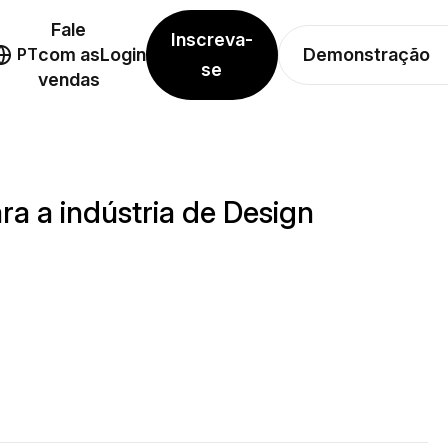
Fale
Inscreva-
Demonstração
PT
com as
Login
se
vendas
a a indústria de Design