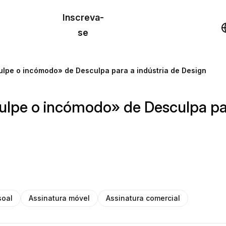
o de
Inscreva-
lo
Demonstração
se
los
lpe o incómodo» de Desculpa para a indústria de Design
cursos
lpe o incómodo» de Desculpa par
os
soal
Assinatura móvel
Assinatura comercial