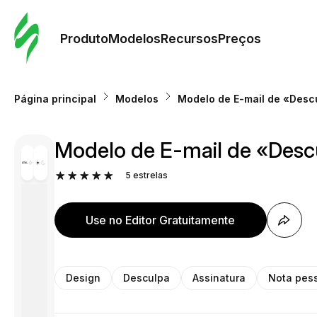
Pedid
Mode
Produto
Modelos
Recursos
Preços
Mode
Página principal
Modelos
Modelo de E-mail de «Descu
Re
Modelo de E-mail de «Descu
Preç
5
estrelas
Use no Editor Gratuitamente
Design
Desculpa
Assinatura
Nota pes