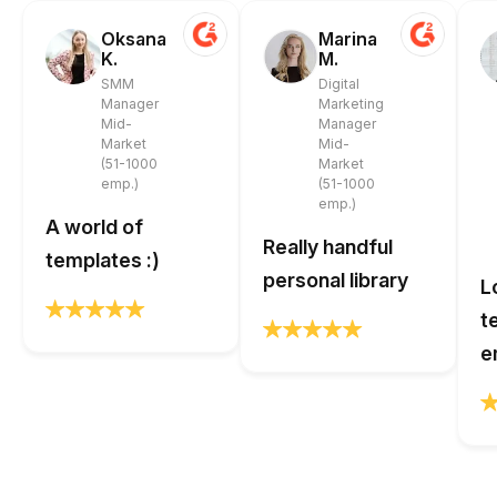
Oksana
Marina
K.
M.
SMM
Digital
Manager
Marketing
Mid-
Manager
Market
Mid-
(51-1000
Market
emp.)
(51-1000
emp.)
A world of
Really handful
templates :)
personal library
L
t
e