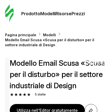
Ordine 
modelli
Prodotto
Modelli
Risorse
Prezzi
Modelli
Pagina principale
Modelli
Modello Email Scusa «Scusa per il disturbo» per il
Riso
settore industriale di Design
Modello Email Scusa «Scusa
Prezzi
per il disturbo» per il settore
industriale di Design
5
stelle
Utilizza nell'Editor gratuitamente