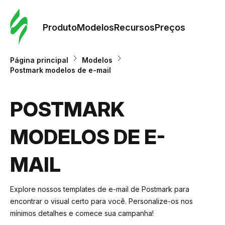
Pedid
Mode
Produto
Modelos
Recursos
Preços
Mode
Página principal
Modelos
Postmark modelos de e-mail
Re
POSTMARK
Preç
MODELOS DE E-
MAIL
Explore nossos templates de e-mail de Postmark para
encontrar o visual certo para você. Personalize-os nos
mínimos detalhes e comece sua campanha!