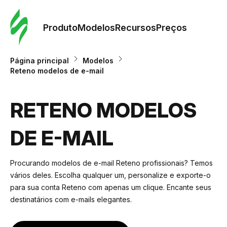
Pedid
Mode
Produto
Modelos
Recursos
Preços
Mode
Página principal
Modelos
Reteno modelos de e-mail
Re
RETENO MODELOS
Preç
DE E-MAIL
Procurando modelos de e-mail Reteno profissionais? Temos
vários deles. Escolha qualquer um, personalize e exporte-o
para sua conta Reteno com apenas um clique. Encante seus
destinatários com e-mails elegantes.