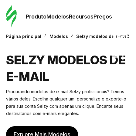
Pedid
Mode
Produto
Modelos
Recursos
Preços
Mode
Página principal
Modelos
Selzy modelos de e-mail
Re
SELZY MODELOS DE
E-MAIL
Preç
Procurando modelos de e-mail Selzy profissionais? Temos
vários deles. Escolha qualquer um, personalize e exporte-o
para sua conta Selzy com apenas um clique. Encante seus
destinatários com e-mails elegantes.
Explore Mais Modelos