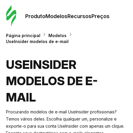
Pedid
Mode
Produto
Modelos
Recursos
Preços
Mode
Página principal
Modelos
UseInsider modelos de e-mail
Re
USEINSIDER
Preç
MODELOS DE E-
MAIL
Procurando modelos de e-mail UseInsider profissionais?
Temos vários deles. Escolha qualquer um, personalize e
exporte-o para sua conta UseInsider com apenas um clique.