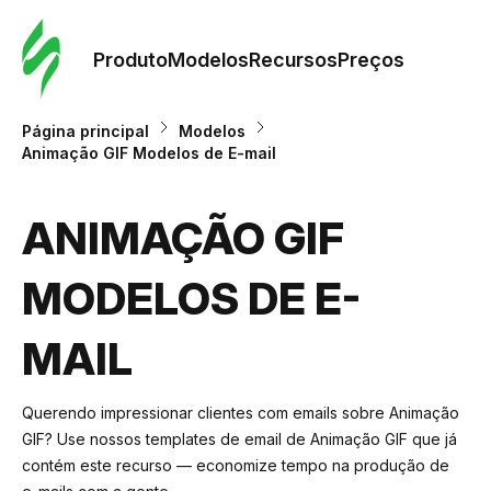
Pedid
Mode
Produto
Modelos
Recursos
Preços
Mode
Página principal
Modelos
Animação GIF Modelos de E-mail
Re
ANIMAÇÃO GIF
Preç
MODELOS DE E-
MAIL
Querendo impressionar clientes com emails sobre Animação
GIF? Use nossos templates de email de Animação GIF que já
contém este recurso — economize tempo na produção de