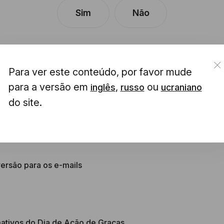
Sim
Não
Para ver este conteúdo, por favor mude
para a versão em
,
ou
inglês
russo
ucraniano
do site.
tura de e-mail para 2026
ersão para os e-mails
rmativos do Dia de Ação de Graças