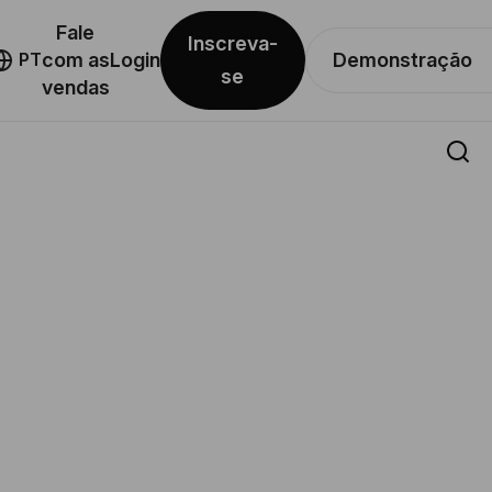
Fale
Inscreva-
Demonstração
PT
com as
Login
se
vendas