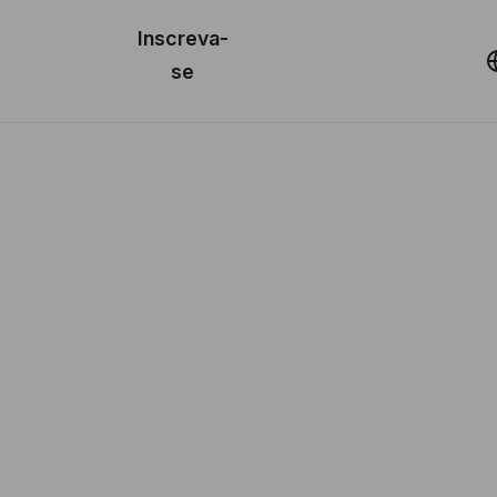
o de
Inscreva-
lo
Demonstração
se
los
cursos
os