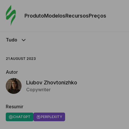
Pedid
Mode
Produto
Modelos
Recursos
Preços
Mode
Tudo
Re
21 AUGUST 2023
Preç
Autor
Liubov Zhovtonizhko
Copywriter
Resumir
CHATGPT
PERPLEXITY