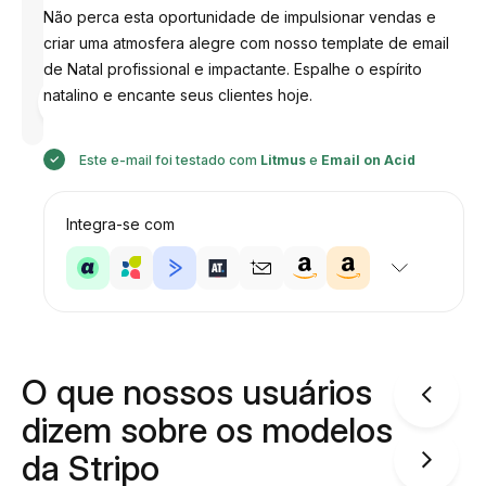
Não perca esta oportunidade de impulsionar vendas e
criar uma atmosfera alegre com nosso template de email
de Natal profissional e impactante. Espalhe o espírito
Desenhado
natalino e encante seus clientes hoje.
por
Anastasiia
Este e-mail foi testado com
Litmus
e
Email on Acid
Integra-se com
O que nossos usuários
dizem sobre os modelos
da Stripo