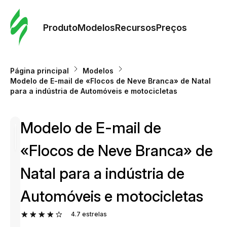
Pedid
Mode
Produto
Modelos
Recursos
Preços
Mode
Página principal
Modelos
Modelo de E-mail de «Flocos de Neve Branca» de Natal
Re
para a indústria de Automóveis e motocicletas
Modelo de E-mail de
Preç
«Flocos de Neve Branca» de
Natal para a indústria de
Automóveis e motocicletas
4.7
estrelas