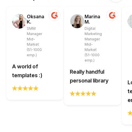
Oksana
Marina
K.
M.
SMM
Digital
Manager
Marketing
Mid-
Manager
Market
Mid-
(51-1000
Market
emp.)
(51-1000
emp.)
A world of
Really handful
templates :)
personal library
L
t
e