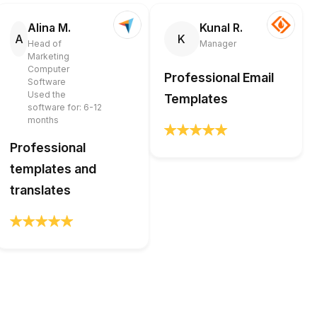
Alina M.
Kunal R.
A
K
Head of
Manager
Marketing
Computer
Professional Email
Software
Used the
Templates
software for: 6-12
months
Professional
templates and
translates