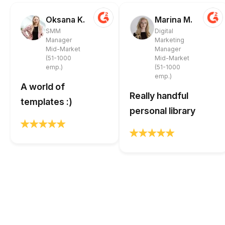
Oksana K.
Marina M.
SMM
Digital
Manager
Marketing
Mid-Market
Manager
(51-1000
Mid-Market
emp.)
(51-1000
emp.)
A world of
Really handful
templates :)
personal library