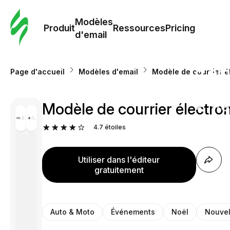
Modè
com
Modèles
Produit
Ressources
Pricing
d'email
Modè
d'em
Page d'accueil
Modèles d'email
Modèle de courrier é
Re
Modèle de courrier électro
4.7
étoiles
Prici
Utiliser dans l'éditeur
gratuitement
Auto & Moto
Événements
Noël
Nouvel