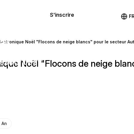
le de
mande
S'inscrire
Démo
F
les
ail
lectronique Noël "Flocons de neige blancs" pour le secteur Au
ssources
nique Noël "Flocons de neige blan
ng
 An