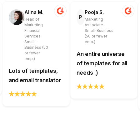
Alina M.
Pooja S.
P
Head of
Marketing
Marketing
Associate
Financial
Small-Business
Services
(50 or fewer
Small-
emp.)
Business (50
or fewer
An entire universe
emp.)
of templates for all
Lots of templates,
needs :)
and email translator