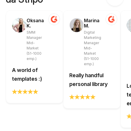
Oksana
Marina
K.
M.
SMM
Digital
Manager
Marketing
Mid-
Manager
Market
Mid-
(51-1000
Market
emp.)
(51-1000
emp.)
A world of
Really handful
templates :)
personal library
L
t
e