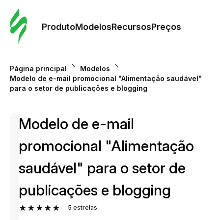
Pedid
Mode
Produto
Modelos
Recursos
Preços
Mode
Página principal
Modelos
Modelo de e-mail promocional "Alimentação saudável"
Re
para o setor de publicações e blogging
Modelo de e-mail
Preç
promocional "Alimentação
saudável" para o setor de
publicações e blogging
5
estrelas