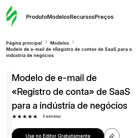
Pedid
Mode
Produto
Modelos
Recursos
Preços
Mode
Página principal
Modelos
Modelo de e-mail de «Registro de conta» de SaaS para a
Re
indústria de negócios
Modelo de e-mail de
Preç
«Registro de conta» de SaaS
para a indústria de negócios
5
estrelas
Use no Editor Gratuitamente