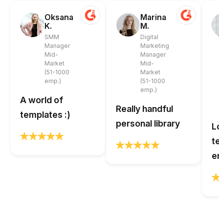
Oksana
Marina
K.
M.
SMM
Digital
Manager
Marketing
Mid-
Manager
Market
Mid-
(51-1000
Market
emp.)
(51-1000
emp.)
A world of
Really handful
templates :)
personal library
L
t
e