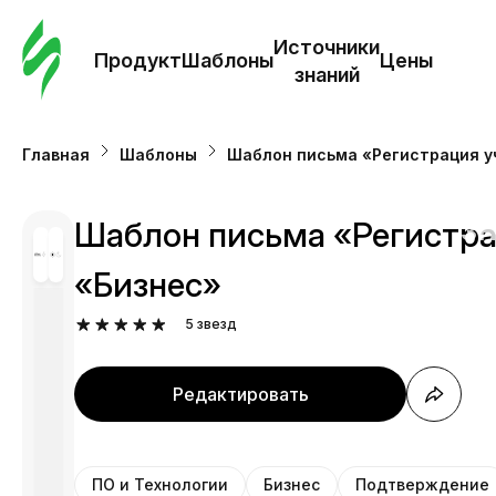
Зак
шаб
Источники
Продукт
Шаблоны
Цены
знаний
Ша
Главная
Шаблоны
Шаблон письма «Регистрация у
И
з
Шаблон письма «Регистра
«Бизнес»
Це
5
звезд
Редактировать
ПО и Технологии
Бизнес
Подтверждение