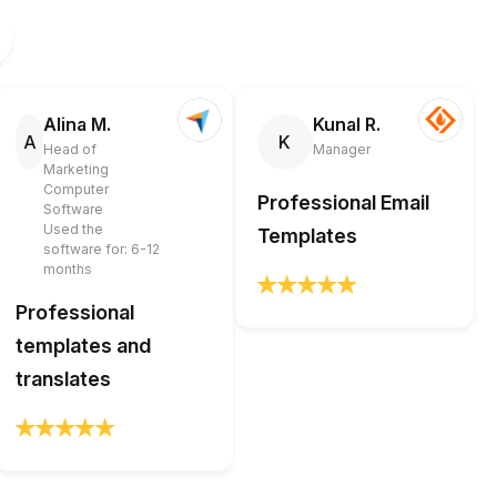
Alina M.
Kunal R.
A
K
Head of
Manager
Marketing
Computer
Professional Email
Software
Used the
Templates
software for: 6-12
months
Professional
templates and
translates