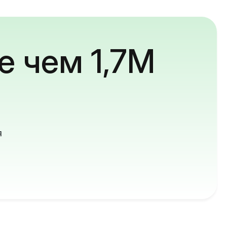
е чем 1,7M
й
я