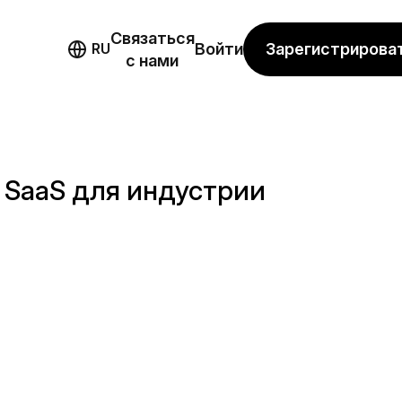
Связаться
мо
Зарегистрирова
RU
Войти
с нами
 SaaS для индустрии