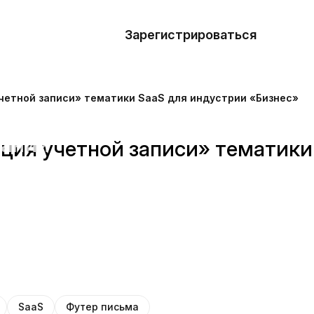
азать
лон
Зарегистрироваться
Де
блоны
четной записи» тематики SaaS для индустрии «Бизнес»
сточники
наний
ция учетной записи» тематики
ны
SaaS
Футер письма