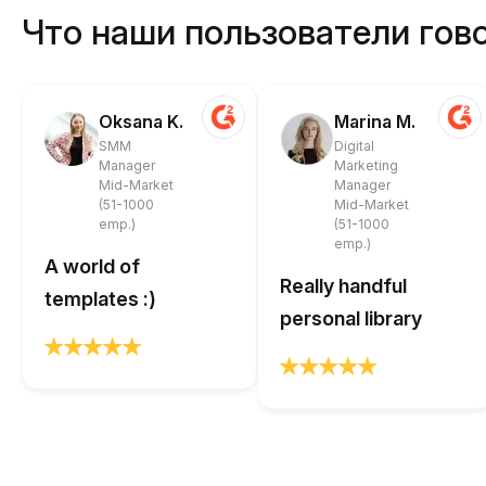
Что наши пользователи гово
Oksana K.
Marina M.
SMM
Digital
Manager
Marketing
Mid-Market
Manager
(51-1000
Mid-Market
emp.)
(51-1000
emp.)
A world of
Really handful
templates :)
personal library