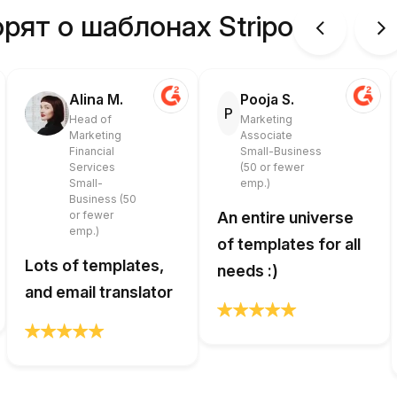
рят о шаблонах Stripo
Alina M.
Pooja S.
P
Head of
Marketing
Marketing
Associate
Financial
Small-Business
Services
(50 or fewer
Small-
emp.)
Business (50
or fewer
An entire universe
emp.)
of templates for all
Lots of templates,
needs :)
and email translator