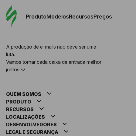
Pedid
Mode
Produto
Modelos
Recursos
Preços
Mode
A produção de e-mails não deve ser uma
luta.
Re
Vamos tornar cada caixa de entrada melhor
juntos 💚
Preç
QUEM SOMOS
PRODUTO
RECURSOS
LOCALIZAÇÕES
DESENVOLVEDORES
LEGAL E SEGURANÇA