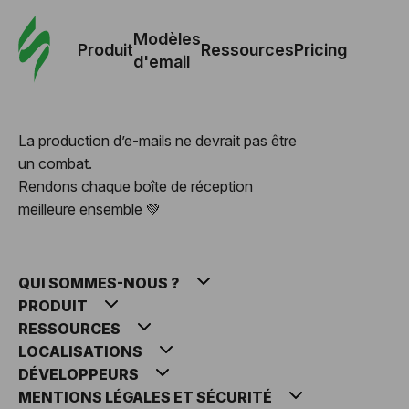
Modè
com
Modèles
Produit
Ressources
Pricing
d'email
Modè
d'em
La production d’e-mails ne devrait pas être
un combat.
Re
Rendons chaque boîte de réception
meilleure ensemble 💚
Prici
QUI SOMMES-NOUS ?
PRODUIT
RESSOURCES
LOCALISATIONS
DÉVELOPPEURS
MENTIONS LÉGALES ET SÉCURITÉ