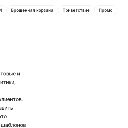
И
Брошенная корзина
Приветствие
Промо
стовые и
итики,
клиентов.
авить
это
L-шаблонов