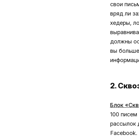
свои пись
вряд ли з
хедеры, л
выравнива
должны ос
вы больше
информац
2. Скв
Блок «Ск
100 писем
рассылок 
Facebook.