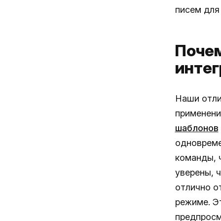
писем для 
Почем
интег
Наши отли
применени
шаблонов
одновреме
команды, 
уверены, 
отлично о
режиме. Э
предпросм