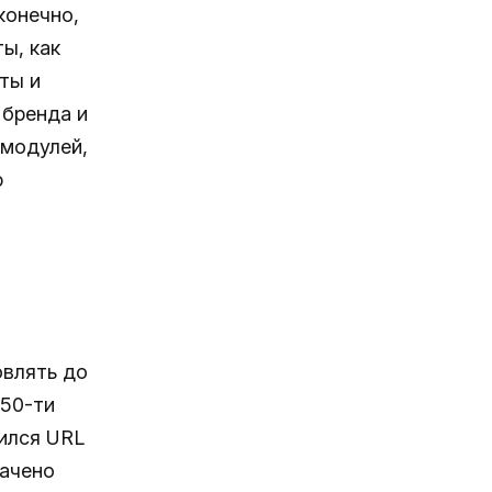
конечно,
ы, как
ты и
 бренда и
 модулей,
ю
овлять до
 50-ти
ился URL
рачено