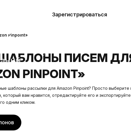
азать
лон
Зарегистрироваться
Де
блоны
on Pinpoint»
сточники
ШАБЛОНЫ ПИСЕМ ДЛ
наний
ON PINPOINT»
ны
ные шаблоны рассылки для Amazon Pinpoint? Просто выберите 
 который вам нравится, отредактируйте его и экспортируйте 
его одним кликом.
лонов