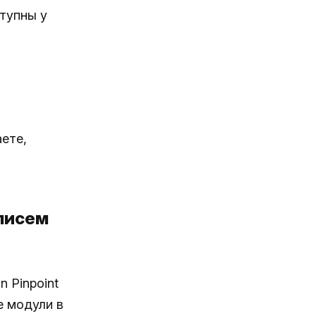
ступны у
ете,
 писем
 Pinpoint
е модули в