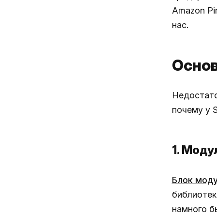
Amazon Pi
нас.
Основ
Недостато
почему у S
1. Моду
Блок моду
библиотек
намного б