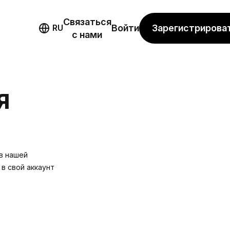
Связаться
мо
Зарегистрирова
RU
Войти
с нами
Я
в нашей
в свой аккаунт