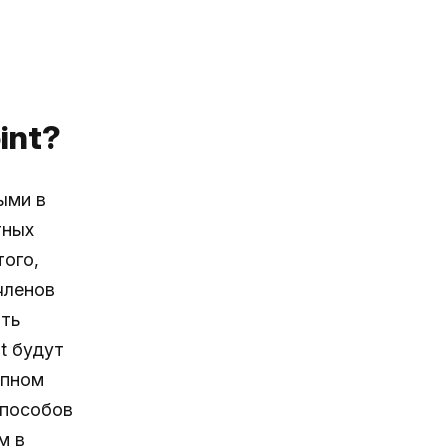
int?
ыми в
тных
ого,
членов
ть
t будут
опном
способов
м в