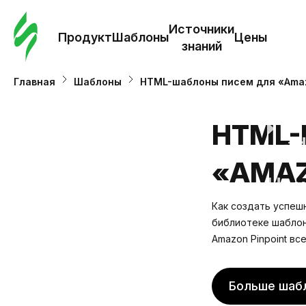
Зак
шаб
Источники
Продукт
Шаблоны
Цены
знаний
Ша
Главная
Шаблоны
HTML-шаблоны писем для «Amaz
И
HTML-
з
«AMAZ
Це
Как создать успеш
библиотеке шаблон,
Amazon Pinpoint вс
Больше шаб