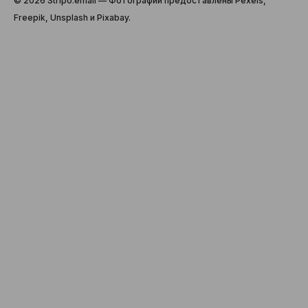
© 2026 Stripо.email — Фотографии предоставлены Pexels,
Freepik, Unsplash и Pixabay.