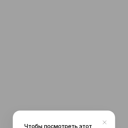
iPhone 12 Mini
iOS 15 (Dark Mode)
Gmail App DM Pixel 5
Android 11, Dark Mode
Gmail App DM Pixel 5
Android 11, Light Mode
Gmail App Pixel 6
Android 12, Dark Mode
Gmail App Pixel 6
Android 12
iPhone 14 Pro
iOS 16
iPhone 14 Pro
Чтобы посмотреть этот