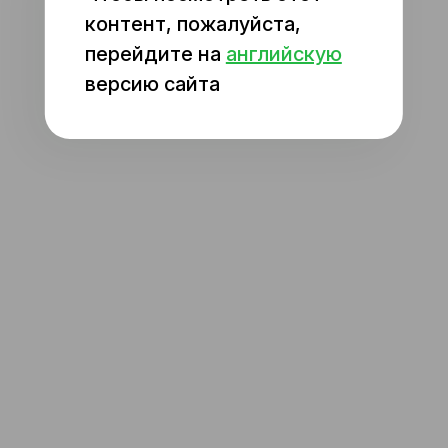
iOS 16 (Dark Mode)
контент, пожалуйста,
Gmail App Pixel 2
перейдите на
английскую
Android 8
версию сайта
iPhone 14
iOS 16
iPhone 14 Pro Max
iOS 16
iPhone 14 Pro Max
iOS 16 (Dark Mode)
iPhone 14
iOS 16 (Dark Mode)
Gmail App Pixel 4
Android 10