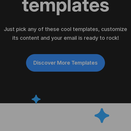
templates
Libero
Windows 10, Сhrome
Just pick any of these cool templates, customize
Libero
Windows 10, Firefox
its content and your email is ready to rock!
Gmail.com
Windows 10 (Dark Mode), Сhrome
Discover More Templates
AOL.com
Windows 10 (Dark Mode), Сhrome
AOL.com
Windows 10, Edge
AOL.com
Windows 10 (Dark Mode), Firefox