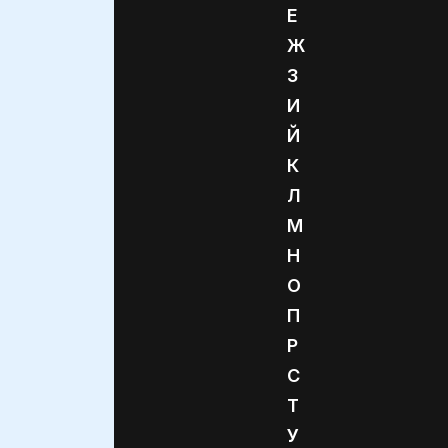
Е
Ж
З
И
Й
К
Л
М
Н
О
П
Р
С
Т
У