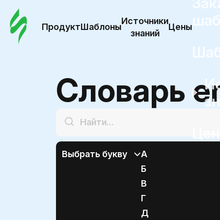
Зак
шаб
Источники
Продукт
Шаблоны
Цены
знаний
Ша
Словарь e
И
з
Це
Выбрать букву
А
Б
В
Г
Д