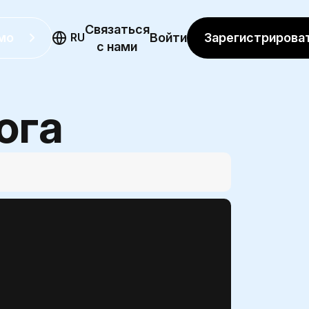
Связаться
мо
Зарегистрирова
RU
Войти
с нами
ога