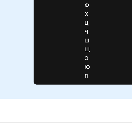
Ф
Х
Ц
Ч
Ш
Щ
Э
Ю
Я